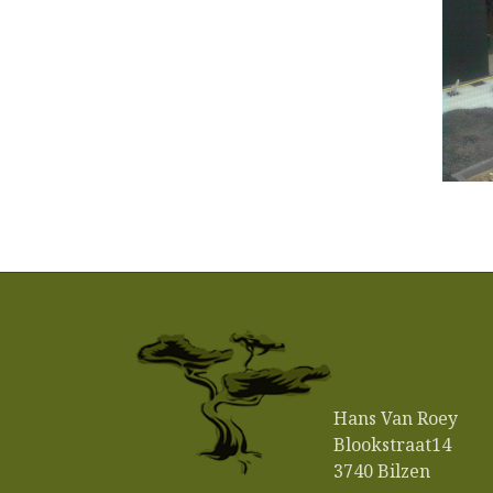
Hans Van Roey
Blookstraat14
3740 Bilzen