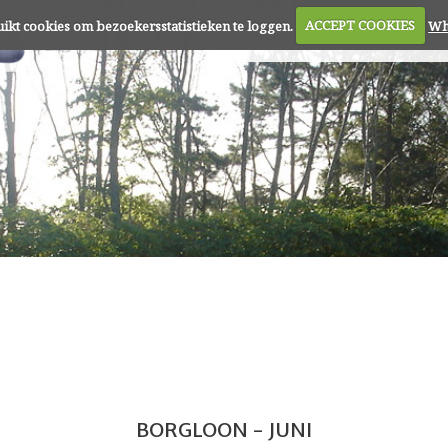
uikt cookies om bezoekersstatistieken te loggen.
uikt cookies om bezoekersstatistieken te loggen.
ACCEPT COOKIES
ACCEPT COOKIES
Wha
Wha
ONZE DIENSTEN
REFER
BORGLOON - JUNI